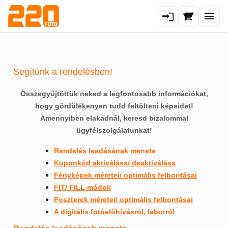
Fotóelőhívás
Segítünk a rendelésben!
Poszter
Összegyűjtöttük neked a legfontosabb információkat,
hogy gördülékenyen tudd feltölteni képeidet!
Fotókönyv
Amennyiben elakadnál, keresd bizalommal
ügyfélszolgálatunkat!
Fotókönyv
Hasznos tudnivalók
Rendelés leadásának menete
Kuponkód aktiválása/ deaktiválása
Exkluzív fotókönyv
Aktuális akciók
Fényképek méretei/ optimális felbontásai
Kapcsolat
FIT/ FILL módok
Poszterek méretei/ optimális felbontásai
Naptár
Áraink
Rólunk
A digitális fotóelőhívásról, laborról