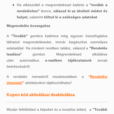
Ha elkészültél a megrendeléssel kattints a
"tovább a
rendeléshez"
ikonra,
válaszd ki az átvételi módot és
helyet,
valamint
töltsd ki a szükséges adatokat
.
Megrendelés összegzése
A
"Tovább"
gombra kattintva még egyszer összefoglalva
láthatod megrendelésedet, immár kiegészítve személyes
adataiddal. Ha mindent rendben találsz, válaszd a
"Rendelés
leadása"
gombot. Megrendelésed elküldése
után automatikus
e-mailben tájékoztatunk
annak
beérkezéséről.
A rendelés menetéről részletesebben a
"
Rendelési
útmutató
"
aloldalunkon tájékozódhatsz!
Kupon kód aktiválása/ deaktiválása
Miután feltöltötted a képeket és a kosárba tetted, a
"Tovább