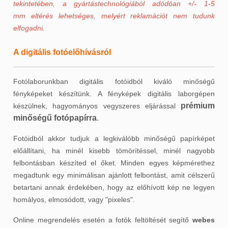
tekintetében, a gyártástechnológiából adódóan +/- 1-5
mm eltérés lehetséges, melyért reklamációt nem tudunk
elfogadni.
A digitális fotóelőhívásról
Fotólaborunkban digitális fotóidból kiváló minőségű
fényképeket készítünk. A fényképek digitális laborgépen
prémium
készülnek, hagyományos vegyszeres eljárással
minőségű fotópapírra
.
Fotóidból akkor tudjuk a legkiválóbb minőségű papírképet
előállítani, ha minél kisebb tömörítéssel, minél nagyobb
felbontásban készíted el őket. Minden egyes képmérethez
megadtunk egy minimálisan ajánlott felbontást, amit célszerű
betartani annak érdekében, hogy az előhívott kép ne legyen
homályos, elmosódott, vagy "pixeles".
Online megrendelés esetén a fotók feltöltését segítő
webes