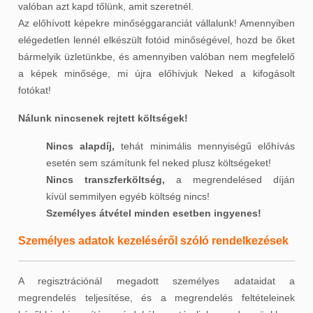
valóban azt kapd tőlünk, amit szeretnél.
Az előhívott képekre minőséggaranciát vállalunk! Amennyiben
elégedetlen lennél elkészült fotóid minőségével, hozd be őket
bármelyik üzletünkbe, és amennyiben valóban nem megfelelő
a képek minősége, mi újra előhívjuk Neked a kifogásolt
fotókat!
Nálunk nincsenek rejtett költségek!
Nincs alapdíj,
tehát minimális mennyiségű előhívás
esetén sem számítunk fel neked plusz költségeket!
Nincs transzferköltség,
a megrendelésed díján
kívül semmilyen egyéb költség nincs!
Személyes átvétel minden esetben ingyenes!
Személyes adatok kezeléséről szóló rendelkezések
A regisztrációnál megadott személyes adataidat a
megrendelés teljesítése, és a megrendelés feltételeinek