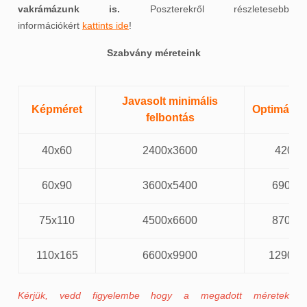
vakrámázunk is.
Poszterekről részletesebb
információkért
kattints ide
!
Szabvány méreteink
Javasolt minimális
Képméret
Optimális 
felbontás
40x60
2400x3600
4200x
60x90
3600x5400
6900x
75x110
4500x6600
8700x
110x165
6600x9900
12900x
Kérjük, vedd figyelembe hogy a megadott méretek