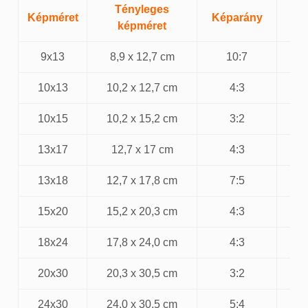
Tényleges
J
Képméret
Képarány
képméret
9x13
8,9 x 12,7 cm
10:7
10x13
10,2 x 12,7 cm
4:3
10x15
10,2 x 15,2 cm
3:2
13x17
12,7 x 17 cm
4:3
13x18
12,7 x 17,8 cm
7:5
15x20
15,2 x 20,3 cm
4:3
18x24
17,8 x 24,0 cm
4:3
20x30
20,3 x 30,5 cm
3:2
24x30
24,0 x 30,5 cm
5:4