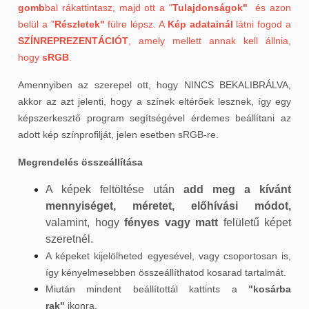
gomb
bal rákattintasz, majd ott a "
Tulajdonságok"
és azon
belül a "
Részletek"
fülre lépsz. A
Kép adatainál
látni fogod a
SZÍNREPREZENTÁCIÓT
, amely mellett annak kell állnia,
hogy
sRGB
.
Amennyiben az szerepel ott, hogy NINCS BEKALIBRÁLVA,
akkor az azt jelenti, hogy a színek eltérőek lesznek, így egy
képszerkesztő program segítségével érdemes beállítani az
adott kép színprofilját, jelen esetben sRGB-re.
Megrendelés összeállítása
A képek feltöltése után
add meg a kívánt
mennyiséget, méretet, előhívási módot,
valamint, hogy
fényes vagy matt
felületű képet
szeretnél.
A képeket kijelölheted egyesével, vagy csoportosan is,
így kényelmesebben összeállíthatod kosarad tartalmát.
Miután mindent beállítottál kattints a
"kosárba
rak"
ikonra.