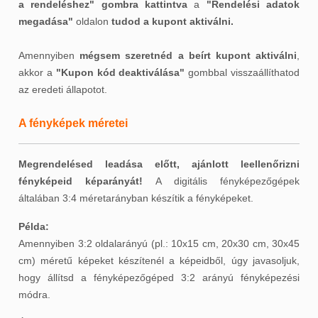
a rendeléshez"
gombra kattintva
a
"Rendelési adatok
megadása"
oldalon
tudod a kupont aktiválni.
Amennyiben
mégsem szeretnéd a beírt kupont aktiválni
,
akkor a
"Kupon kód deaktiválása"
gombbal visszaállíthatod
az eredeti állapotot.
A fényképek méretei
Megrendelésed leadása előtt, ajánlott leellenőrizni
fényképeid képarányát!
A digitális fényképezőgépek
általában 3:4 méretarányban készítik a fényképeket.
Példa:
Amennyiben 3:2 oldalarányú (pl.: 10x15 cm, 20x30 cm, 30x45
cm) méretű képeket készítenél a képeidből, úgy javasoljuk,
hogy állítsd a fényképezőgéped 3:2 arányú fényképezési
módra.