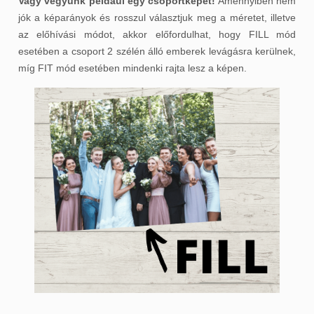
Vagy vegyünk például egy csoportképet!
Amennyiben nem
jók a képarányok és rosszul választjuk meg a méretet, illetve
az előhívási módot, akkor előfordulhat, hogy FILL mód
esetében a csoport 2 szélén álló emberek levágásra kerülnek,
míg FIT mód esetében mindenki rajta lesz a képen.