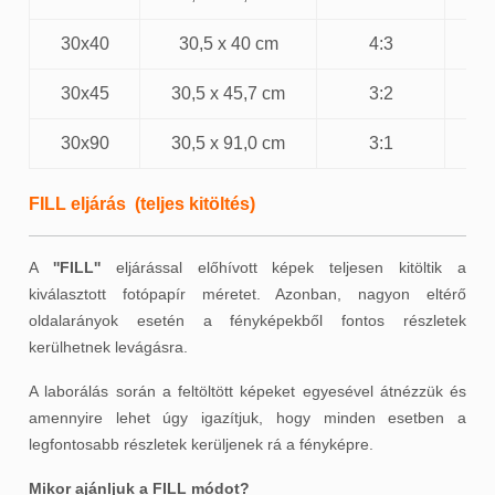
30x40
30,5 x 40 cm
4:3
30x45
30,5 x 45,7 cm
3:2
30x90
30,5 x 91,0 cm
3:1
FILL eljárás (teljes kitöltés)
A
''FILL''
eljárással előhívott képek teljesen kitöltik a
kiválasztott fotópapír méretet. Azonban, nagyon eltérő
oldalarányok esetén a fényképekből fontos részletek
kerülhetnek levágásra.
A laborálás során a feltöltött képeket egyesével átnézzük és
amennyire lehet úgy igazítjuk, hogy minden esetben a
legfontosabb részletek kerüljenek rá a fényképre.
Mikor ajánljuk a FILL módot?