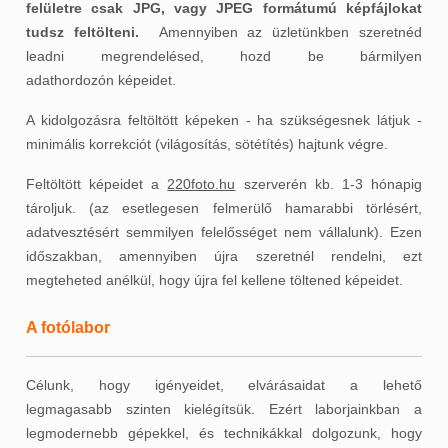
felületre csak JPG, vagy JPEG formátumú képfájlokat
tudsz feltölteni.
Amennyiben az üzletünkben szeretnéd
leadni megrendelésed, hozd be bármilyen
adathordozón képeidet.
A kidolgozásra feltöltött képeken - ha szükségesnek látjuk -
minimális korrekciót (világosítás, sötétítés)
hajtunk végre.
Feltöltött képeidet a
220foto.hu
szerverén kb. 1-3 hónapig
tároljuk. (az esetlegesen felmerülő hamarabbi törlésért,
adatvesztésért semmilyen felelősséget nem vállalunk). Ezen
időszakban, amennyiben újra szeretnél rendelni, ezt
megteheted anélkül, hogy újra fel kellene töltened képeidet.
A fotólabor
Célunk, hogy igényeidet, elvárásaidat a lehető
legmagasabb szinten kielégítsük. Ezért laborjainkban a
legmodernebb gépekkel, és technikákkal dolgozunk, hogy