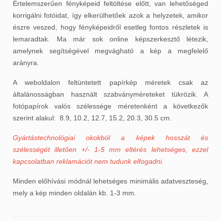
Értelemszerűen fényképeid feltöltése előtt, van lehetőséged
korrigálni fotóidat, így elkerülhetőek azok a helyzetek, amikor
észre veszed, hogy fényképeidről esetleg fontos részletek is
lemaradtak.
Ma már sok online képszerkesztő létezik,
amelynek segítségével megvágható a kép a megfelelő
arányra.
A weboldalon feltüntetett papírkép méretek csak az
általánosságban használt szabványméreteket tükrözik. A
fotópapírok valós szélessége méretenként a következők
szerint alakul: 8.9, 10.2, 12.7, 15.2, 20.3, 30.5 cm.
Gyártástechnológiai okokból a képek hosszát és
szélességét illetően +/- 1-5 mm eltérés lehetséges, ezzel
kapcsolatban reklamációt nem tudunk elfogadni.
Minden előhívási módnál lehetséges minimális adatveszteség,
mely a kép minden oldalán kb. 1-3 mm.