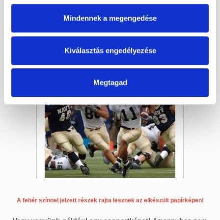
Az alábbi képen látható, hogy FIT módban nem kerülnek
Mindennek a megengedése
levágásra a kép szélei, hanem ahhoz, hogy a választott,
például 10x15 cm-es fénykép méret megmaradjon és a kép
Kiválasztás engedélyezése
részletei se vesszenek el, fehér sávok lesznek az előhívott
képen a bal- és a jobboldalon.
Megtagad
A fehér színnel jelzett részek rajta lesznek az elkészült papírképen!