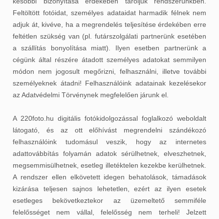
későbbi bizonyítása érdekében tároljuk rendszerünkben.
Feltöltött fotóidat, személyes adataidat harmadik félnek nem
adjuk át, kivéve, ha a megrendelés teljesítése érdekében erre
feltétlen szükség van (pl. futárszolgálati partnerünk esetében
a szállítás bonyolítása miatt). Ilyen esetben partnerünk a
cégünk által részére átadott személyes adatokat semmilyen
módon nem jogosult megőrizni, felhasználni, illetve további
személyeknek átadni! Felhasználóink adatainak kezelésekor
az Adatvédelmi Törvénynek megfelelően járunk el.
A 220foto.hu digitális fotókidolgozással foglalkozó weboldalt
látogató, és az ott előhívást megrendelni szándékozó
felhasználóink tudomásul veszik, hogy az internetes
adattovábbítás folyamán adatok sérülhetnek, elveszhetnek,
megsemmisülhetnek, esetleg illetéktelen kezekbe kerülhetnek.
A rendszer ellen elkövetett idegen behatolások, támadások
kizárása teljesen sajnos lehetetlen, ezért az ilyen esetek
esetleges bekövetkeztekor az üzemeltető semmiféle
felelősséget nem vállal, felelősség nem terheli! Jelzett