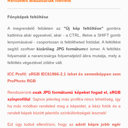
Rendelés leadásának menete
Esküvői termékek
Szállítási információk
Fényképek feltöltése
Fizetési módok
A megrendelő felületen az
"Új kép feltöltése"
gombra
kattintva akár egyesével, akár - a CTRL, illetve a SHIFT gomb
Vásárlási útmutató
lenyomásával - csoportosan is feltöltheted fotóidat. A feltöltést
segítő szoftver
kizárólag
JPG formátum
ot ismer. A feltöltés
Hasznos tippek
folyamatát a narancssárga folyamatjelző ábra mutatja, mely a
feltöltés végeztével zöldre vált.
Rendelési útmutató
ICC Profil: sRGB IEC61966-2.1 lehet és semmiképpen sem
ProPhoto RGB
Gyakori kérdések
Rendszerünk
csak JPG formátumú képeket fogad el, sRGB
színprofillal
. Sajnos jelenleg más profilra nincs lehetőség, így
ha más módban rendeled meg a képeidet, a kész fotók és a
rendelt képek között jelentős színkülönbségek lesznek!
Ezt úgy tudod ellenőrizni, hogy az
adott képre
jobb egér